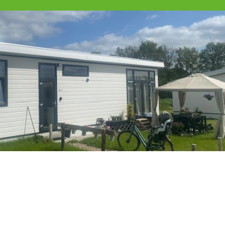
ing voor vluchtelingen. De module van 49 qm
edig gemeubileerd opgeleverd, inclusief keuken
en van beddengoed, handdoeken en theedoeken.
m flexibel huisvesting te huren of te kopen. Ons
 –
zonder initiële investering.
innen
na bestelling, direct op de
12-14 weken