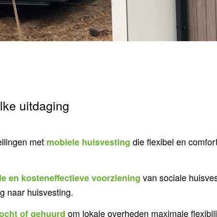
lke uitdaging
llingen met
die flexibel en comfo
mobiele huisvesting
van sociale huisves
le en kosteneffectieve voorziening
 naar huisvesting.
om lokale overheden maximale flexibilit
ocht of
gehuurd