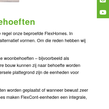
ehoeften
sen van de bewoners.
de regel onze beproefde FlexHomes. In
alternatief vormen. Om die reden hebben wij
en kwaliteit.
ke woonbehoeften – bijvoorbeeld als
laire bouw kunnen zij naar behoefte worden
rsele plattegrond zijn de eenheden voor
en worden geplaatst of wanneer bewust zeer
omes maken FlexCont-eenheden een integrale,