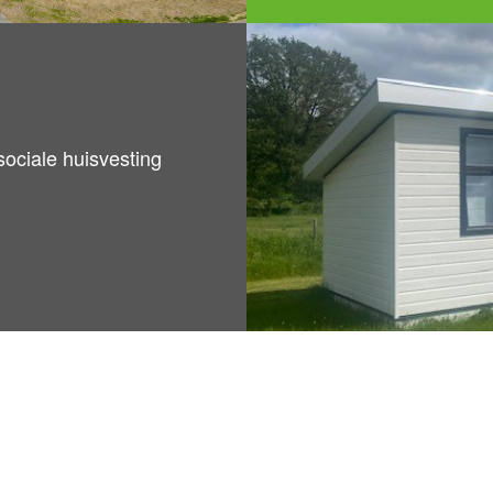
ociale huisvesting
lle, waardige en volledig uitgeruste huisvestingsoploss
ring volledig gemeubileerd – en wordt bij oplevering voll
s-droogcombinatie, compleet kleininventaris én voorzi
Hero Quarters stelt lokale overheden in staat o
of kopen
ankelijk van de vraag te reageren op huisvestingsvraag
We garanderen een gebruiksklare levering b
-14 weken.
ale huisvesting