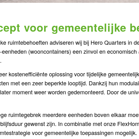
 conventionele bouwmethoden of verbouwingen.
cept voor gemeentelijke b
n kunnen worden aangepast aan uw behoeften en de wen
jke ruimtebehoeften adviseren wij bij Hero Quarters in 
jke tijd beschikbaar in jouw gemeenschap.
nt-eenheden (wooncontainers) een zinvol en economisch 
kbare woonruimte – zonder afbreuk te doen aan comfort 
.
r kostenefficiënte oplossing voor tijdelijke gemeentelij
ojecten met een zeer beperkte looptijd. Dankzij hun modu
 later moment weer worden gedemonteerd. Door de unive
ge ruimtegebrek meerdere eenheden boven elkaar moet
blijfsduur gewenst zijn. In combinatie met onze FlexH
mte­strategie voor gemeentelijke toepassingen mogelijk.