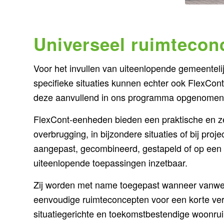
Uw voordelen:
Efficiënt: Tot een derde van de kosten van
Universeel ruimtecon
Flexibel: Plattegronden en kamerindelinge
Voor het invullen van uiteenlopende gemeenteli
Lokaal beschikbaar: Binnen de kortst mogeli
specifieke situaties kunnen echter ook FlexCo
Onze FlexHomes creëren onmiddellijk beschi
deze aanvullend in ons programma opgenomen
FlexCont-eenheden bieden een praktische en zee
overbrugging, in bijzondere situaties of bij pr
aangepast, gecombineerd, gestapeld of op een
uiteenlopende toepassingen inzetbaar.
Zij worden met name toegepast wanneer vanwe
eenvoudige ruimteconcepten voor een korte ver
situatiegerichte en toekomstbestendige woonrui